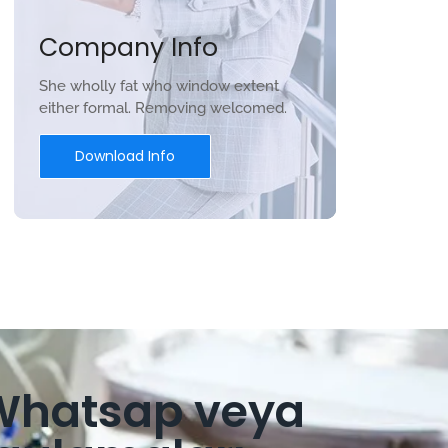
Company Info
She wholly fat who window extent
either formal. Removing welcomed.
Download Info
 Whatsap veya