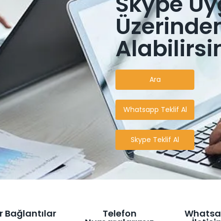
Skype Uy
Üzerinden 
Alabilirsi
Ara
Whatsapp Teklif Al
Skype Teklif Al
r Bağlantılar
Telefon
Whatsa